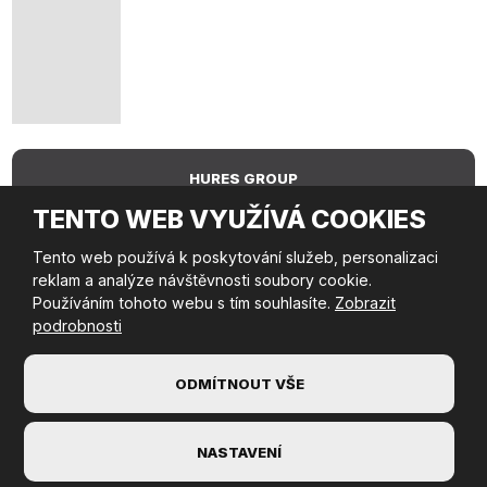
HURES GROUP
TENTO WEB VYUŽÍVÁ COOKIES
Tento web používá k poskytování služeb, personalizaci
HURES AGENCY
reklam a analýze návštěvnosti soubory cookie.
Používáním tohoto webu s tím souhlasíte.
Zobrazit
podrobnosti
© 2026 HUres Group s.r.o., vytvořila eBRÁNA s.r.o.
Mapa stránek
|
Podmínky použití
|
Bezpečnost a ochrana osobních
údajů
|
Nastavení cookies
ODMÍTNOUT VŠE
VYROBILA
NASTAVENÍ