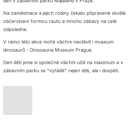
den v zábavním parku Majaland v Praze.
Na zaměstnace a jejich rodiny čekalo připravené skvělé
občerstvení formou rautu a mnoho zábavy na celé
odpoledne.
V rámci této akce mohli všichni navštivit i museum
dinosaurů - Dinosauria Museum Prague.
Den dětí jsme si společně všichni užili na maximum a v
zábavním parku se "vyřádili" nejen děti, ale i dospělí.