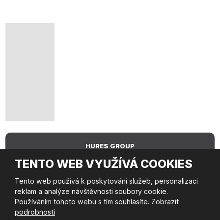
HURES GROUP
TENTO WEB VYUŽÍVÁ COOKIES
Tento web používá k poskytování služeb, personalizaci
HURES AGENCY
reklam a analýze návštěvnosti soubory cookie.
Používáním tohoto webu s tím souhlasíte.
Zobrazit
podrobnosti
© 2026 HUres Group s.r.o., vytvořila eBRÁNA s.r.o.