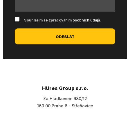
Souhlasím
Souhlasím se zpracováním
osobních údajů
.
se
zpracováním
ODESLAT
osobních
údajů
.
Formulář
se
nepodařilo
odeslat.
HUres Group s.r.o.
Za Hládkovem 680/12
169 00 Praha 6 - Střešovice